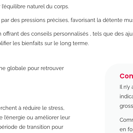
r l’équilibre naturel du corps.
 par des pressions précises, favorisant la détente mus
n
offrant
des
conseils
personnalisés
,
tels
que
des
aj
fier les bienfaits sur le long terme.
che globale pour retrouver
Con
Il n’
indic
gros
chent à réduire le stress,
e l’énergie ou améliorer leur
Comm
 période de transition pour
en f