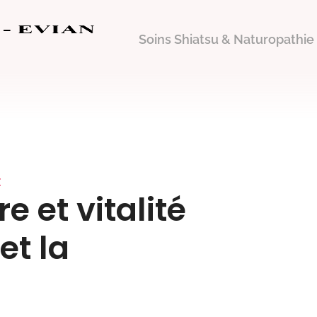
Soins Shiatsu & Naturopathie
E
e et vitalité
et la