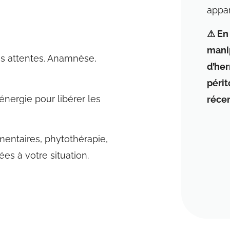
appar
⚠ En 
mani
os attentes. Anamnèse,
d’her
périt
énergie pour libérer les
récen
mentaires, phytothérapie,
es à votre situation.