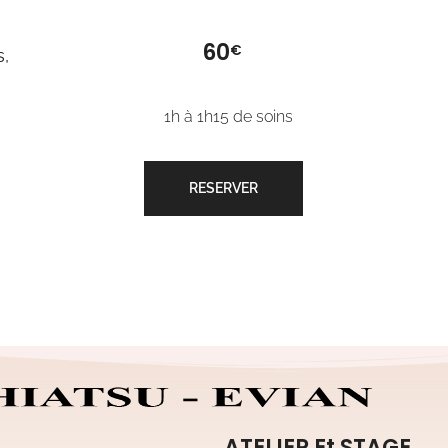
60
€
s,
1h à 1h15 de soins
RESERVER
ATELIER Et STAGE